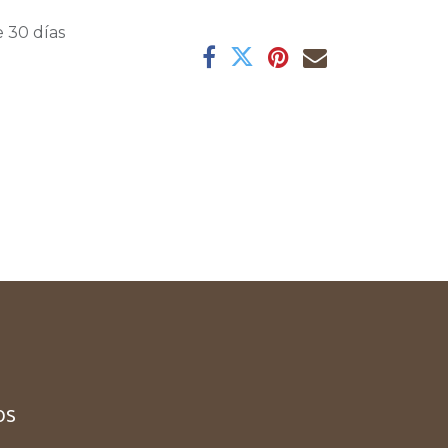
 30 días
os